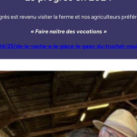
grès est revenu visiter la ferme et nos agriculteurs préfér
« Faire naitre des vocations »
4/25/de-la-vache-a-la-glace-le-gaec-du-truchet-vou